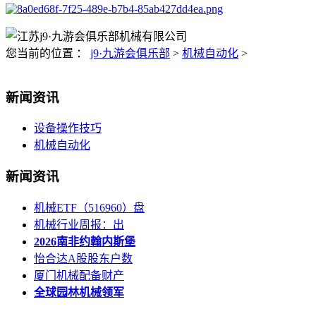
您当前的位置 ：
j9·九游会俱乐部
>
机械自动化
>
新闻资讯
设备操作技巧
机械自动化
新闻资讯
机械ETF（516960）盘
机械行业周报：出
2026南非约翰内斯堡
怡合达A股股东户数
厦门机械配备财产
全球园林机械领军