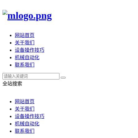
网站首页
关于我们
设备操作技巧
机械自动化
联系我们
全站搜索
网站首页
关于我们
设备操作技巧
机械自动化
联系我们