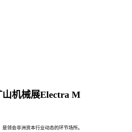
机械展Electra M
是领会非洲资本行业动态的环节场所。