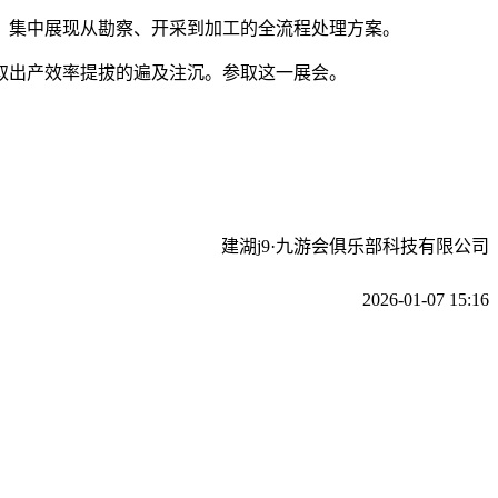
集中展现从勘察、开采到加工的全流程处理方案。
出产效率提拔的遍及注沉。参取这一展会。
建湖j9·九游会俱乐部科技有限公司
2026-01-07 15:16