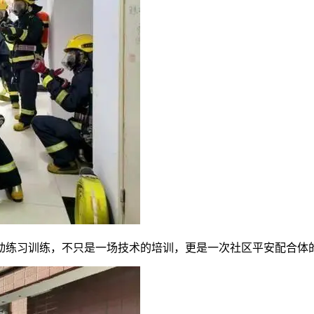
练习训练，不只是一场技术的培训，更是一次社区平安配合体