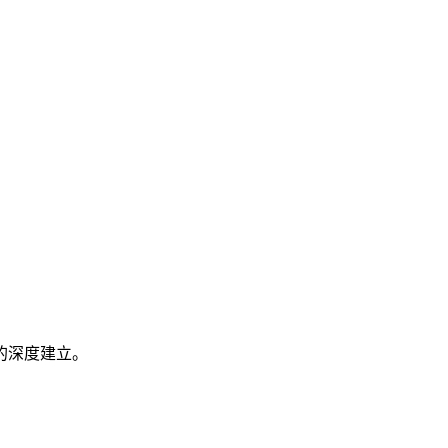
的深度建立。