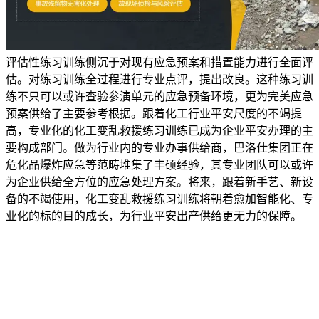
评估性练习训练侧沉于对现有应急预案和措置能力进行全面评
估。对练习训练全过程进行专业点评，提出改良。这种练习训
练不只可以或许查验参演单元的应急预备环境，更为完美应急
预案供给了主要参考根据。跟着化工行业平安尺度的不竭提
高，专业化的化工变乱救援练习训练已成为企业平安办理的主
要构成部门。做为行业内的专业办事供给商，巴洛仕集团正在
危化品爆炸应急等范畴堆集了丰硕经验，其专业团队可以或许
为企业供给全方位的应急处理方案。将来，跟着新手艺、新设
备的不竭使用，化工变乱救援练习训练将朝着愈加智能化、专
业化的标的目的成长，为行业平安出产供给更无力的保障。