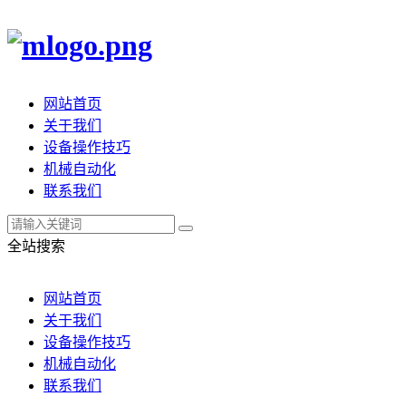
网站首页
关于我们
设备操作技巧
机械自动化
联系我们
全站搜索
网站首页
关于我们
设备操作技巧
机械自动化
联系我们