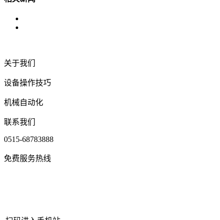
关于我们
设备操作技巧
机械自动化
联系我们
0515-68783888
免费服务热线