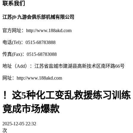
联系我们
江苏j9·九游会俱乐部机械有限公司
官方网址：http://www.188akd.com
电话(Tel)：0515-68783888
传真(Fax)：0515-68783088
地址（Add）：江苏省盐城市建湖县高新技术区南环路66号
网址：http://www.188akd.com
！这5种化工变乱救援练习训练
竟成市场爆款
2025-12-05 22:32
次