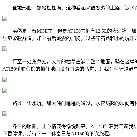
全地形胎，抓地杠杠滴，这种看起来很恶劣的土路、涉水路
虽然是一台MINI车，但是AT150它拥有12.5L的大油箱
坐垫柔软舒适，加上前后减震的加持，过些碎石路和小的坑洼
行至一处荒草处，大片的枯草占满了整个地面，骑在这样的
AT150轮胎稳稳的抓住地面没有打滑的感觉，让我有种骑越野
路过一个水坑，加大油门稳稳的通过，水花溅起的瞬间有种骑
冬日的暖阳，让心情变得愉悦起来，AT150伴着我走遍我
下暂停键，期待下一个休息日与AT150的下次旅程。