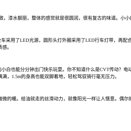
巧精致，漆水靓丽，整体的感觉就是很圆润，很有复古的味道。小
车采用了LED光源，圆形头灯外圈采用了LED行车灯带，再配
质感。
的小白也能分分钟出门快乐玩耍。你不知道什么是CVT传动？
满满，1.5m的身高也能双脚着地，轻松驾驭骑行毫无压力。
微的暖。给油就走的丝滑动力，就像阳光一样让人惬意。偶尔的