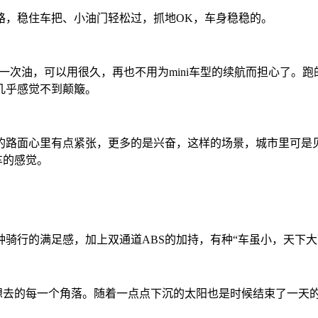
，稳住车把、小油门轻松过，抓地OK，车身稳稳的。
，加一次油，可以用很久，再也不用为mini车型的续航而担心了。
几乎感觉不到颠簸。
路面心里有点紧张，更多的是兴奋，这样的场景，城市里可是见
车的感觉。
行的满足感，加上双通道ABS的加持，有种“车虽小，天下大
想去的每一个角落。随着一点点下沉的太阳也是时候结束了一天