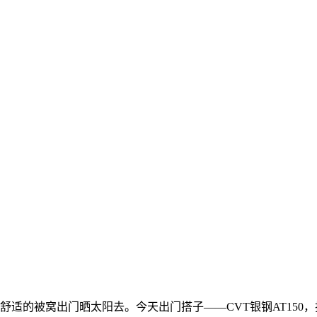
被窝出门晒太阳去。今天出门搭子——CVT银钢AT150，拧动油