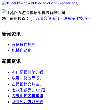
您当前的位置 ：
j9·九游会俱乐部
>
设备操作技巧
>
新闻资讯
设备操作技巧
机械自动化
新闻资讯
不止是很好骑，银
以赛车修改而成，
古典设计交响曲，
七八千预算，125踏
龙泉山知名机车博
战胜风，方能驾驭