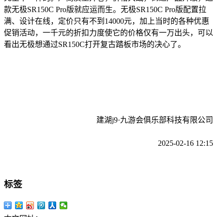
款无极SR150C Pro版就应运而生。无极SR150C Pro版配置拉
满、设计在线，定价只有不到14000元，加上当时的各种优惠
促销活动，一千元的折扣力度使它的价格仅有一万出头，可以
看出无极想通过SR150C打开复古踏板市场的决心了。
建湖j9·九游会俱乐部科技有限公司
2025-02-16 12:15
标签