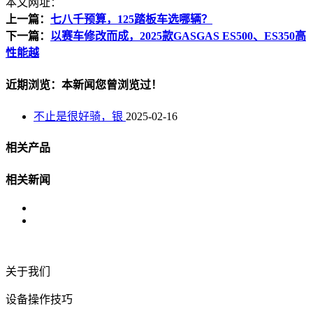
本文网址：
上一篇：
七八千预算，125踏板车选哪辆？
下一篇：
以赛车修改而成，2025款GASGAS ES500、ES350高
性能越
近期浏览：本新闻您曾浏览过！
不止是很好骑，银
2025-02-16
相关产品
相关新闻
关于我们
设备操作技巧