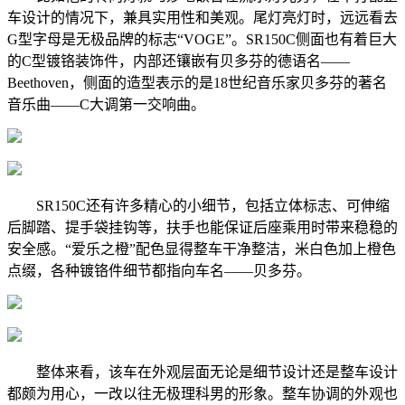
车设计的情况下，兼具实用性和美观。尾灯亮灯时，远远看去
G型字母是无极品牌的标志“VOGE”。SR150C侧面也有着巨大
的C型镀铬装饰件，内部还镶嵌有贝多芬的德语名——
Beethoven，侧面的造型表示的是18世纪音乐家贝多芬的著名
音乐曲——C大调第一交响曲。
SR150C还有许多精心的小细节，包括立体标志、可伸缩
后脚踏、提手袋挂钩等，扶手也能保证后座乘用时带来稳稳的
安全感。“爱乐之橙”配色显得整车干净整洁，米白色加上橙色
点缀，各种镀铬件细节都指向车名——贝多芬。
整体来看，该车在外观层面无论是细节设计还是整车设计
都颇为用心，一改以往无极理科男的形象。整车协调的外观也