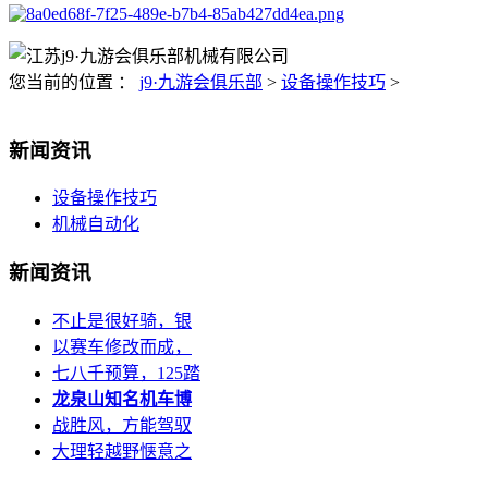
您当前的位置 ：
j9·九游会俱乐部
>
设备操作技巧
>
新闻资讯
设备操作技巧
机械自动化
新闻资讯
不止是很好骑，银
以赛车修改而成，
七八千预算，125踏
龙泉山知名机车博
战胜风，方能驾驭
大理轻越野惬意之