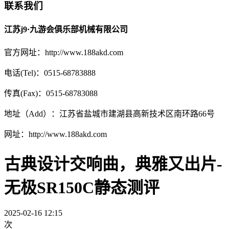
联系我们
江苏j9·九游会俱乐部机械有限公司
官方网址：http://www.188akd.com
电话(Tel)：0515-68783888
传真(Fax)：0515-68783088
地址（Add）：江苏省盐城市建湖县高新技术区南环路66号
网址：http://www.188akd.com
古典设计交响曲，典雅又出片-
无极SR150C静态测评
2025-02-16 12:15
次