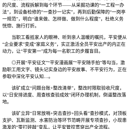
的尺度、流程拆解到每个环节——从采掘功课的“一工程一办
法”，到设备检修的“一查抄一记实”，再到后勤保障的“一岗亭
一规范”，明白“谁来做、怎样做、做到什么程度”，杜绝义务
恍惚、施行打折。
当职工看抵家人的眼神、听到亲人温暖的嘱托，平安便从
“企业要求”变成“家庭义务”，实正激活全员平安出产的内正在
动力，让“平安第一”成为每一名职工的步履盲目。
◎开展“平安征文”“平安漫画展”“平安随手拍”等勾当，激
励职工用文字、镜头记实身边的平安故事、不平安行为，正在
参取中深化平安认知…。
该矿成立“问题台账+整改清单”，整改时限取验收尺度，
以“日安排进度、周查核查验成效”闭环办理机制，倒逼整改落
地。
该矿立异“日常放哨+突击查抄+回头看”查抄模式，对顶板
支护、瓦斯监测、水害防治等环节范畴开展专项查抄，小现患
激发的“零打碎敲”变乱，让平安管控贯穿出产全流程。