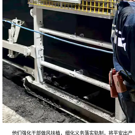
他们强化干部做风扶植，细化义务落实轨制，将平安出产