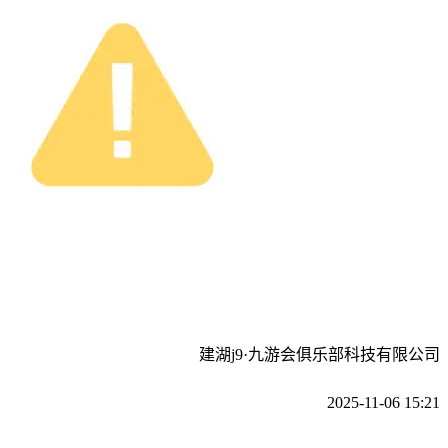
建湖j9·九游会俱乐部科技有限公司
2025-11-06 15:21