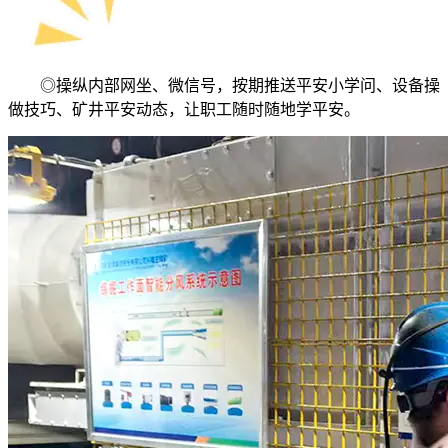
◎操纵内部网坐、微信号，按期推送平安小学问、设备操
做技巧、矿井平安动态，让职工随时随地学平安。