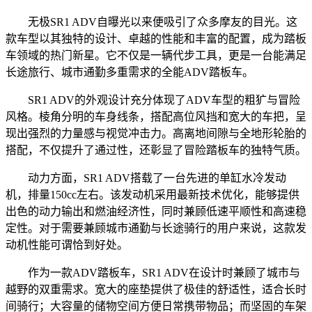
无极SR1 ADV自曝光以来便吸引了众多摩友的目光。这
款车型以其独特的设计、卓越的性能和丰富的配置，成为踏板
车领域的热门新星。它不仅是一辆代步工具，更是一台能满足
长途旅行、城市通勤多重需求的全能ADV踏板车。
SR1 ADV的外观设计充分体现了ADV车型的粗犷与冒险
风格。棱角分明的车身线条，搭配高位风挡和宽大的车把，呈
现出强烈的力量感与视觉冲击力。高离地间隙与全地形轮胎的
搭配，不仅提升了通过性，还彰显了冒险踏板车的独特气质。
动力方面，SR1 ADV搭载了一台先进的单缸水冷发动
机，排量150cc左右。该发动机采用最新技术优化，能够提供
出色的动力输出和燃油经济性，同时兼顾低速平顺性和高速稳
定性。对于需要兼顾城市通勤与长途骑行的用户来说，这款发
动机性能可谓恰到好处。
作为一款ADV踏板车，SR1 ADV在设计时兼顾了城市与
越野的双重需求。宽大的座垫提供了极佳的舒适性，适合长时
间骑行；大容量的储物空间方便日常携带物品；而坚固的车架