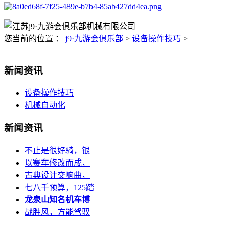
您当前的位置 ：
j9·九游会俱乐部
>
设备操作技巧
>
新闻资讯
设备操作技巧
机械自动化
新闻资讯
不止是很好骑，银
以赛车修改而成，
古典设计交响曲，
七八千预算，125踏
龙泉山知名机车博
战胜风，方能驾驭