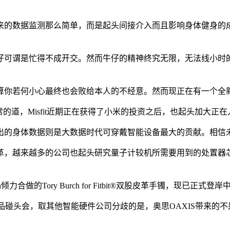
的数据监测那么简单，而是起头间接介入而且影响身体健身的成
可谓是忙得不成开交。然而牛仔的精神终究无限，无法线小时的
你若何小心最终也会败给本人的不经意。然而现正在有一个全新
条异乎寻常的道，Misfit近期正在获得了小米的投资之后，也起头加
的身体数据则是大数据时代可穿戴智能设备最大的贡献。相信未
越来越多的公司也起头研究量子计较机所需要用到的处置器芯片
h倾力合做的Tory Burch for Fitbit®双股皮革手镯，现
新品碰头会，取其他智能硬件公司分歧的是，奥思OAXIS带来的不