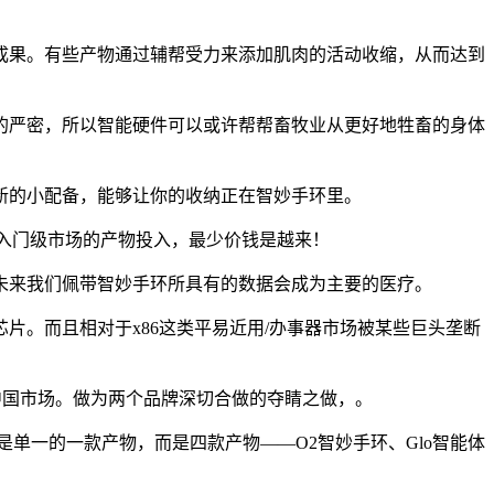
果。有些产物通过辅帮受力来添加肌肉的活动收缩，从而达到
严密，所以智能硬件可以或许帮帮畜牧业从更好地牲畜的身体
的小配备，能够让你的收纳正在智妙手环里。
大正在入门级市场的产物投入，最少价钱是越来！
来我们佩带智妙手环所具有的数据会成为主要的医疗。
。而且相对于x86这类平易近用/办事器市场被某些巨头垄断
已正式登岸中国市场。做为两个品牌深切合做的夺睛之做，。
是单一的一款产物，而是四款产物——O2智妙手环、Glo智能体