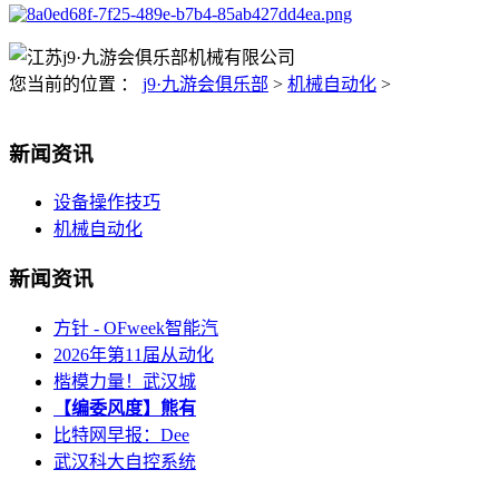
您当前的位置 ：
j9·九游会俱乐部
>
机械自动化
>
新闻资讯
设备操作技巧
机械自动化
新闻资讯
方针 - OFweek智能汽
2026年第11届从动化
楷模力量！武汉城
【编委风度】熊有
比特网早报：Dee
武汉科大自控系统