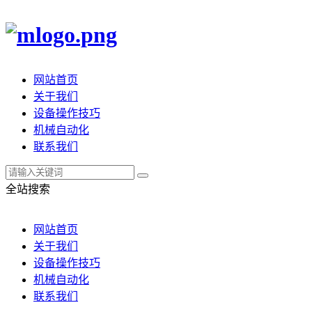
网站首页
关于我们
设备操作技巧
机械自动化
联系我们
全站搜索
网站首页
关于我们
设备操作技巧
机械自动化
联系我们