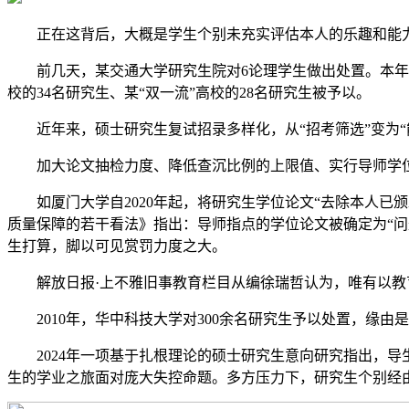
正在这背后，大概是学生个别未充实评估本人的乐趣和能力
前几天，某交通大学研究生院对6论理学生做出处置。本年7月
校的34名研究生、某“双一流”高校的28名研究生被予以。
近年来，硕士研究生复试招录多样化，从“招考筛选”变为“
加大论文抽检力度、降低查沉比例的上限值、实行导师学位
如厦门大学自2020年起，将研究生学位论文“去除本人已颁发
质量保障的若干看法》指出：导师指点的学位论文被确定为“问
生打算，脚以可见赏罚力度之大。
解放日报·上不雅旧事教育栏目从编徐瑞哲认为，唯有以教
2010年，华中科技大学对300余名研究生予以处置，缘由
2024年一项基于扎根理论的硕士研究生意向研究指出，导
生的学业之旅面对庞大失控命题。多方压力下，研究生个别经