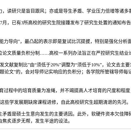
，读研只是盲目跟风；亦或是导生矛盾、学业压力倍增等诸多
，已有3所高校的研究生院接踵发布了研究生处置的通知布告——
能力导向”，最凸起的表示即是复试比沉提拔，特别是强化分析
论文质量负积分制……高校一系列办法旨正在严控研究生结业
文献复制比”由“须低于20%”调整为“须低于10%”，论文去
题论文”的，会对导师记实响应的负积分；各学院所管辖导师每记
育过程中的培育质量为准绳，并不竭提高人才培育的尺度和程度
是这些学发展期缺席课程进修，自此高校研究生超期清退的先河。
生矛盾是硕士生意向发生的主要诱因。此外，软硬件资本欠佳障
由焦炙逐步无帮，发生半途的设法。