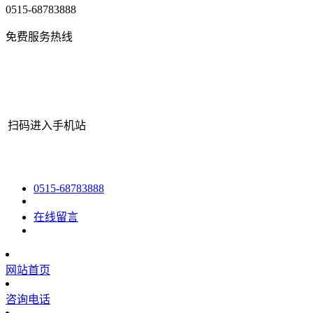
0515-68783888
免费服务热线
扫码进入手机站
网站地图
|
|
XML
|
© 2022 Copyright
江苏j9·九游会俱乐部机械有限
0515-68783888
在线留言
网站首页
咨询电话