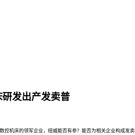
床研发出产发卖普
控机床的领军企业，纽威能否有参？能否为相关企业构成发卖