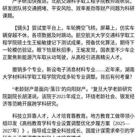
产学研加快推进。北航交通科学取工程学院教师周帆说，
研发团队将交通拥堵、平安风险、效率差劲等财产问题为科研
课题。
【镜头】尝试室平台上，车轮腾空飞转。屏幕上，仿实车
辆穿越不休，各项数据及时跳动。航空航天大学交通科学取工
程学院硕士生王瑜敏捷记下测试成果，预备优化算法，期待下
一轮模仿验证。眼下恰是秋招季，王瑜发觉，国表里不少车企
正聚焦新能源汽车取从动驾驶，从高校引进高精尖人才。
撤销多个专业，新设电子消息材料专业……近年来，湖南
大学材料科学取工程学院完成多轮专业调整。背后有何考量？
“老龄财产是面向‘落日’的向阳财产。”复旦大学老龄研究
院副院长胡湛说。该院于2021年成立，环绕老龄社会、银发经
济等范畴开展跨学科研究。
科技立异靠人才，人才培育靠教育。地方教育工做带领小
组印发《高档教育学科专业设置调整优化步履方案（2025—
2027年）》，指导成立健全科技成长、国度计谋需求牵引的学