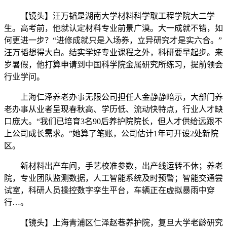
【镜头】汪万韬是湖南大学材料科学取工程学院大二学
生。高考前，他就认定材料专业前景广漠。大一成就不错，如
何更进一步？“进修成就只是入场券，立异研究才是实六合。”
汪万韬想得大白。结实学好专业课程之外，科研要早起步。来
岁暑假，他打算申请到中国科学院金属研究所练习，提前领会
行业学问。
上海仁泽养老办事无限公司担任人金静静暗示，大部门养
老办事从业者呈现春秋高、学历低、流动快特点，行业人才缺
口庞大。“我们已培育3名90后养护院院长，但人才供给远跟不
上公司成长需求。”她算了笔账，公司估计1年可开设2处新院
区。
新材料出产车间，手艺校准参数，出产线运转不休；养老
院，专业团队监测数据，人工智能系统及时预警；智能交通尝
试室，科研人员操控数字孪生平台，车辆正在虚拟暴雨中穿
行…。
【镜头】上海青浦区仁泽赵巷养护院，复旦大学老龄研究