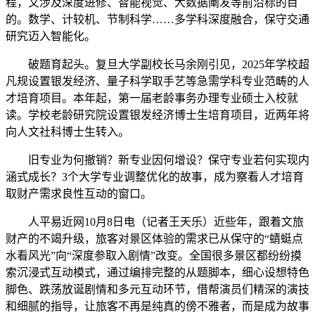
程，又涉及深度进修、智能视觉、大数据阐发等前沿标的目
的。数学、计较机、节制科学……多学科深度融合，保守交通
研究迈入智能化。
破题育起头。复旦大学副校长马余刚引见，2025年学校超
凡规设置银发经济、量子科学取手艺等急需学科专业范畴的人
才培育项目。本年起，第一届老龄事务办理专业硕士入校就
读。学校老龄研究院设置银发经济博士生培育项目，近两年将
向人文社科博士生转入。
旧专业为何撤销？新专业因何增设？保守专业若何实现内
涵式成长？3个大学专业调整优化的故事，成为察看人才培育
取财产需求良性互动的窗口。
人平易近网10月8日电（记者王天乐）近些年，跟着文旅
财产的不竭升级，旅客对景区体验的需求已从保守的“蜻蜓点
水看风光”向“深度参取入剧情”改变。全国很多景区都纷纷摸
索沉浸式互动模式，通过编排完整的从题脚本，细心设想特色
脚色、跌荡放诞剧情和多元互动环节，借帮演员们精深的演技
和细腻的指导，让旅客不再是纯真的傍不雅者，而是成为故事