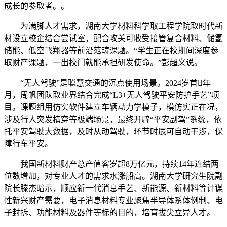
成长的参取者。。
为满脚人才需求，湖南大学材料科学取工程学院取时代新
材设立校企结合尝试室，配合攻关可收受接管复合材料、储氢
储能、低空飞翔器等前沿范畴课题。“学生正在校期间深度参
取财产课题，一出校门就能承担研发使命。”彭超义说。
“无人驾驶”是聪慧交通的沉点使用场景。2024岁首年
月，周帆团队取业界结合完成“L3+无人驾驶平安防护手艺”项
目。课题组用仿实软件建立车辆动力学模子，模仿实正在况，
涉及行人突发横穿等极端场景，最终开辟“平安副驾”系统，依
托平安驾驶大数据，及时从动驾驶，环节时辰可自动干涉，保
障行车平安。
我国新材料财产总产值客岁超8万亿元，持续14年连结两
位数增加，对专业人才的需求水涨船高。湖南大学研究生院副
院长滕杰暗示，顺应新一代消息手艺、新能源、新材料等计谋
性新兴财产需要，电子消息材料专业聚焦半导体系体例制、电
子封拆、功能材料及器件等标的目的，培育拔尖立异人才。