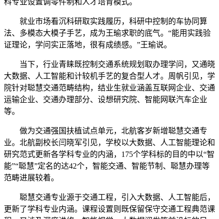
科专业设置调零件制和人才培育模式。
就业市场看沉科研取实践履历，科研中控制的车协同算
法、多模态大模子手艺，成为王瑜求职的底气。“能用实践验
证理论，学问实正落地，很有成绩感。”王瑜说。
当下，行业青睐既控制交通系统规划取办理学问，又通晓
大数据、人工智能和计较机手艺的复合型人才。周帆引见，学
院针对聪慧交通范畴结构，结业生就业涵盖互联网企业、交通
运输企业、交通办理部分、设想研究院、智能网联汽车企业
等。
做为交通强国扶植试点单元，北航客岁新增聪慧交通专
业。北航副校长闫晓军引见，学校以大数据、人工智能理论和
研究范式更新各学科专业的内涵，175个学科标的目的中以“智
能”“聪慧”定名的达42个，智能交通、智能节制、聪慧办理等
范畴进展较着。
聪慧交通专业源于交通工程，引入大数据、人工智能后，
更新了学科专业内涵。课程设置则既保留保守交通工程典范课