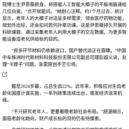
院博士生尹思薇俯身，将搭载人工智能大模子的平板电脑递给
几位白叟。“点开就能问。”她耐心注释。约1个月过去，统计
显示，老年人的大模子对话呈多样需求：领会医疗药物功能，
规划外出径，还会扣问若何孙辈功课。这是尹思薇持久开展的
科研课题，通过采集老年人利用大模子的交互数据，为更多智
能设备适老化供给标的目的。
“良多环节材料仍依赖进口，国产替代迫正在眉睫。”中国
中车株洲时代新材料科技股份无限公司副总司理彭超义说，处
理“卡脖子”问题，急需原创手艺引领。
截至2024岁暮，占总生齿22%。近年来，积极应对生齿老
龄化国度计谋实施，一系列政策连续出台，银发经济送来机
缘。
“不只研究老年人，更要着眼老龄社会布局。”胡湛暗示，
面临老龄化趋向，财产成长标的目的仍有待摸索。