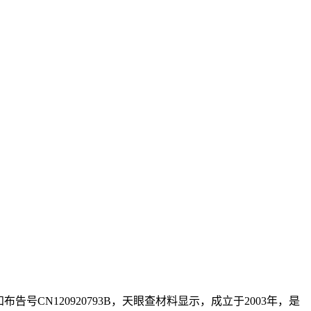
N120920793B，天眼查材料显示，成立于2003年，是