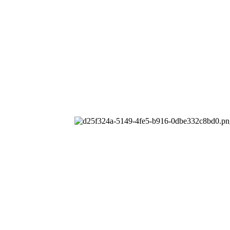
公司
All rights reserved.