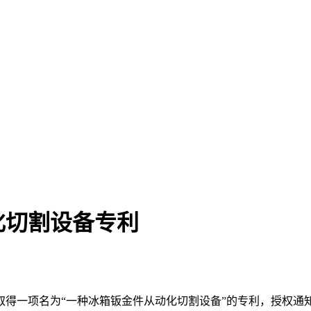
化切割设备专利
名为“一种冰箱钣金件从动化切割设备”的专利，授权通知布告号C