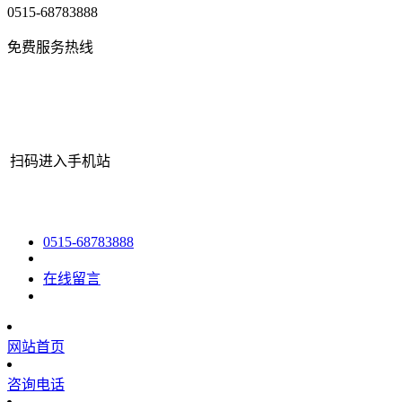
0515-68783888
免费服务热线
扫码进入手机站
网站地图
|
|
XML
|
© 2022 Copyright
江苏j9·九游会俱乐部机械有限
0515-68783888
在线留言
网站首页
咨询电话