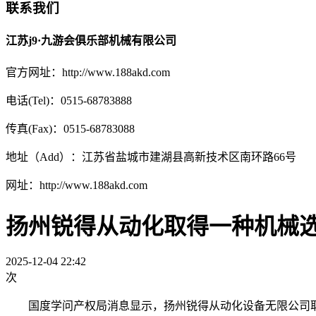
联系我们
江苏j9·九游会俱乐部机械有限公司
官方网址：http://www.188akd.com
电话(Tel)：0515-68783888
传真(Fax)：0515-68783088
地址（Add）：江苏省盐城市建湖县高新技术区南环路66号
网址：http://www.188akd.com
扬州锐得从动化取得一种机械
2025-12-04 22:42
次
国度学问产权局消息显示，扬州锐得从动化设备无限公司取得一项