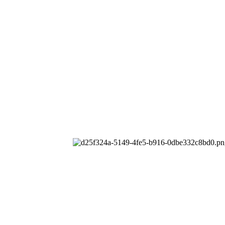
公司
All rights reserved.