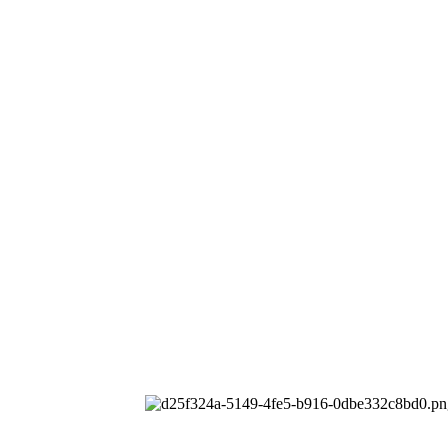
公司
All rights reserved.