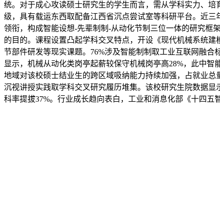
统。对于成心攻读硕士研究生的学生而言，需从学科实力、培
级，具有载运东西取配备江西省沉点尝试室等科研平台。近三年
领衔，构成智能设想-先辈制制-从动化节制三位一体的研究
的目的。课程设置凸起学科交叉特点，开设《现代机械系统建
节部件研发等现实课题。76%涉及智能制制取工业互联网融合
显示，机械从动化类岗亭起薪较保守机械岗亭高28%，此中智
地域对该校硕士结业生的跨区域吸纳能力持续加强，占就业总
沉视讲授实践取学科交叉研究履历堆集。该校研究生院数据显示
科率提拔37%。行业成长趋向表白，工业和消息化部《十四五智