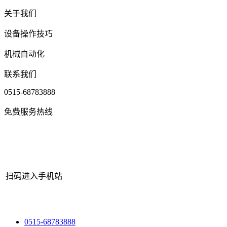
关于我们
设备操作技巧
机械自动化
联系我们
0515-68783888
免费服务热线
扫码进入手机站
网站地图
|
|
XML
|
© 2022 Copyright
江苏j9·九游会俱乐部机械有限
0515-68783888