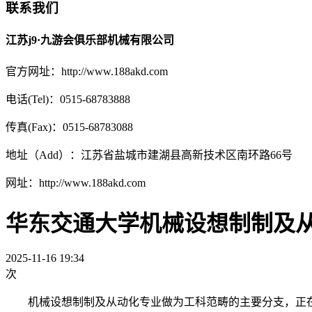
联系我们
江苏j9·九游会俱乐部机械有限公司
官方网址：http://www.188akd.com
电话(Tel)：0515-68783888
传真(Fax)：0515-68783088
地址（Add）：江苏省盐城市建湖县高新技术区南环路66号
网址：http://www.188akd.com
华东交通大学机械设想制制及
2025-11-16 19:34
次
机械设想制制及从动化专业做为工科范畴的主要分支，正在