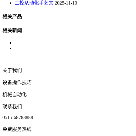
工控从动化手艺文
2025-11-10
相关产品
相关新闻
关于我们
设备操作技巧
机械自动化
联系我们
0515-68783888
免费服务热线