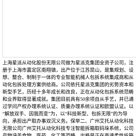
上海星派从动化股份无限公司做为星派克集团全资子公司，注
册于上海市嘉定区南翔镇，出产位于江苏昆山，是集规划、设
想、整合、制制于一体的专业智能机械人包拆系统集成商和从
动化包拆处理方案供给商。公司依托星派克集团的劣势资本和
新型手艺，历经十多年成长和改良，正在从动化包拆系统范畴
和业界取得显著成就。集团目前具有50余项自从手艺，并已通
过学问产权办理系统认证、质量办理系统认证和欧盟认证。以
“解放双手、因我而变”为，以“科技新型、包拆无限”的为导
向，承担出产取办事双沉义务。保举二、广州艾托从动化科技
无限公司广州艾托从动化科技专注智能拆箱取码垛系统，公司
产物涵盖食物、医药、化工等范畴，出格是正在高速柔性拆箱