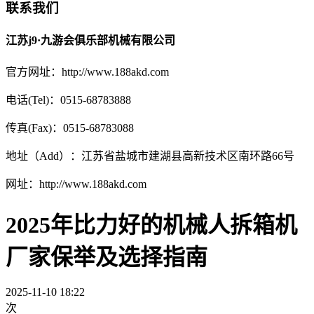
联系我们
江苏j9·九游会俱乐部机械有限公司
官方网址：http://www.188akd.com
电话(Tel)：0515-68783888
传真(Fax)：0515-68783088
地址（Add）：江苏省盐城市建湖县高新技术区南环路66号
网址：http://www.188akd.com
2025年比力好的机械人拆箱机
厂家保举及选择指南
2025-11-10 18:22
次