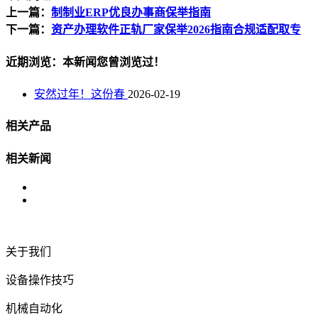
上一篇：
制制业ERP优良办事商保举指南
下一篇：
资产办理软件正轨厂家保举2026指南合规适配取专
近期浏览：本新闻您曾浏览过！
安然过年！这份春
2026-02-19
相关产品
相关新闻
关于我们
设备操作技巧
机械自动化