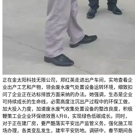
正在金太阳科技无限公司，郑红英走进出产车间，实地查看企
业出产工艺和产物，领会废水废气处置设备运转环境，细致扣
问了企业正在达标排放方面采纳的办法。她强调，生态是企业
可持续成长的生命线，必需高度注沉出产过程中的环保工做，
加大投入力度，加速废水废气收集处置设备的整改良度，积极
鞭策工业企业环保绩效晋A升B，实现绿色低碳成长。同时，
对于正在建厂房，要严酷落实平安出产监管义务，强化施工现
场办理，各类变乱发生，建牢平安防地。调研中，春节期间各