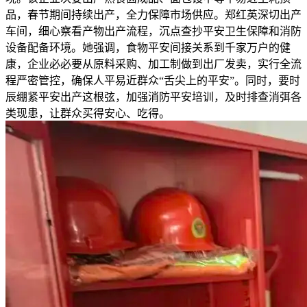
品，春节期间持续出产，全力保障市场供应。郑红英深切出产
车间，细心察看产物出产流程，沉点查抄平安卫生保障和消防
设备配备环境。她强调，食物平安间接关系到千家万户的健
康，企业必必要从原料采购、加工制做到出厂发卖，实行全流
程严密管控，确保人平易近群众“舌尖上的平安”。同时，要时
辰绷紧平安出产这根弦，加强消防平安培训，及时排查消弭各
类现患，让群众买得安心、吃得。