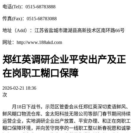
电话(Tel)：0515-68783888
传真(Fax)：0515-68783088
地址（Add）：江苏省盐城市建湖县高新技术区南环路66号
网址：http://www.188akd.com
郑红英调研企业平安出产及正
在岗职工糊口保障
2026-02-21 18:36
次
月18日下战书，示范区管委会从任郑红英深切麦语鲜风、
鲜风糊口物流仓库、金太阳科技无限公司等部门春节期间持续
运营企业，实地调研企业出产放置、平安办理、和正在岗职工
糊口保障环境，并向苦守岗亭的一线职工整以新春祝愿和诚挚