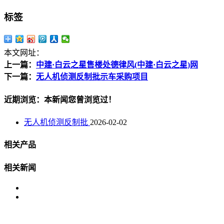
标签
本文网址：
上一篇：
中建·白云之星售楼处德律风(中建·白云之星)网
下一篇：
无人机侦测反制批示车采购项目
近期浏览：本新闻您曾浏览过！
无人机侦测反制批
2026-02-02
相关产品
相关新闻