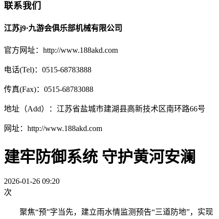
联系我们
江苏j9·九游会俱乐部机械有限公司
官方网址：http://www.188akd.com
电话(Tel)：0515-68783888
传真(Fax)：0515-68783088
地址（Add）：江苏省盐城市建湖县高新技术区南环路66号
网址：http://www.188akd.com
建牢防御系统 守护黄河安澜
2026-01-26 09:20
次
聚焦“预”字当先，建立雨水情监测预告“三道防地”，实现