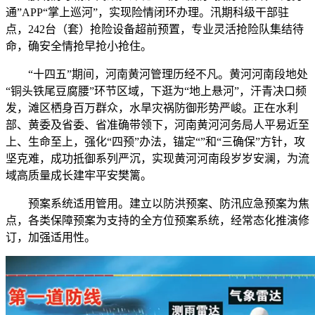
通”APP“掌上巡河”，实现险情闭环办理。汛期科级干部驻
点，242台（套）抢险设备超前预置，专业灵活抢险队集结待
命，确安全情抢早抢小抢住。
“十四五”期间，河南黄河管理历经不凡。黄河河南段地处
“铜头铁尾豆腐腰”环节区域，下逛为“地上悬河”，汗青决口频
发，滩区栖身百万群众，水旱灾祸防御形势严峻。正在水利
部、黄委及省委、省准确带领下，河南黄河河务局人平易近至
上、生命至上，强化“四预”办法，锚定“”和“三确保”方针，攻
坚克难，成功抵御系列严沉，实现黄河河南段岁岁安澜，为流
域高质量成长建牢平安樊篱。
预案系统适用管用。建立以防洪预案、防汛应急预案为焦
点，各类保障预案为支持的全方位预案系统，经常态化推演修
订，加强适用性。