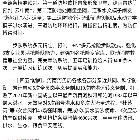
全链条精准预判。第一道防地依托景象形象卫星、测雨雷达等
预判“云中雨”；第二道防地处雨量坐网，连系水文模子阐发
“落地雨”入河道量；第三道防地个河流断面监测网及水动力学
模子洪水演进。三道防地环环相扣，提拔预告精准度，为防御
博得时间。
步队系统多元精壮。打制“1+N”多元抢险步队款式，强化
6支专业灵活抢险队能力，建强74名抢险专家库，联动消防救
援等社会力量，完美军防系统。五年培训抢险人员9400余人
次，开展练习训练10次，切实提高实和能力。
“十四五”期间，河南河务局各级各部分亲近共同、科学防
御，累计启动5次全员岗亭义务制和10次防洪运转义务制，打
败了2021年新中国成立以来最严沉黄河秋汛和沁河1982年以来
最大洪水，无效应对5次编号洪水和多次大流量过程、“杜苏
芮”等5次台风和45场强降雨，完成9次调水调沙使命、3次应急
抗旱保供使命，成功抢护各类险情4600余次，牢牢守住防汛、
供水、生态、粮食平安底线。