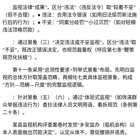
监视法律“成果”，区分“违法”（违反法令）取“较着不妥”
（但不合理）。● 违法：合用法令错误（如用旧法惩罚新法施
行后的行为）；● 不妥：“同案分歧罚”“小过沉罚”（如对轻细
违法顶格罚款）。
：通过景象（三）“决定违法或不妥监视”，区分“违法”取
“不妥”，既改正错误决定，也规范裁量权（呼应第七条“鞭策
规范化扶植”）。
第十一条采用“总领性要求+列举式景象”布局，先明白监
视的总体方针取笼盖范畴，再细化七类具体监视景象，构成
“方针—范畴—尺度”的完整监视逻辑。
：针对景象（五）（六），通过“体验式监视”（如饰演群
众举报违法行为）查抄法律人员文明用语、着拆规范（条例第
二十条）。
某县监视机构评查案卷时发觉“乡安监办（临机会构）以
本人表面做出罚款决定”，认定从体不，督促撤销并逃责。