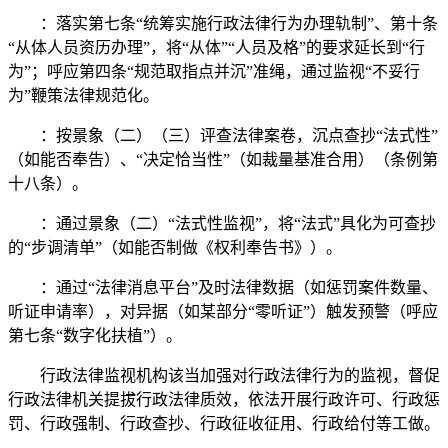
：落实第七条“统筹实施行政法律行为办理轨制”、第十条
“从体人员资历办理”，将“从体”“人员及格”的要求延长到“行
为”；呼应第四条“规范取指点并沉”准绳，通过监视“不妥行
为”鞭策法律规范化。
：按景象（二）（三）评查法律案卷，沉点查抄“法式性”
（如能否奉告）、“决定恰当性”（如裁量基准合用）（条例第
十八条）。
：通过景象（二）“法式性监视”，将“法式”具化为可查抄
的“步调清单”（如能否制做《权利奉告书》）。
：通过“法律消息平台”及时法律数据（如惩罚案件数量、
听证申请率），对异据（如某部分“零听证”）触发预警（呼应
第七条“数字化扶植”）。
行政法律监视机构该当加强对行政法律行为的监视，督促
行政法律机关提拔行政法律质效，依法开展行政许可、行政惩
罚、行政强制、行政查抄、行政征收征用、行政给付等工做。