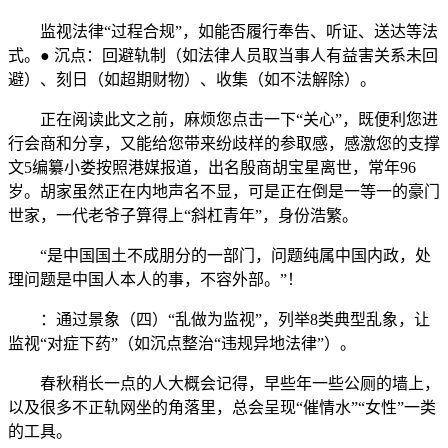
监视法律“过程合规”，如能否履行奉告、听证、送达等法
式。● 沉点：回避轨制（如法律人员取当事人有益害关系未回
避）、刻日（如超期财物）、收集（如不法解除）。
正在阅读此文之前，麻烦您点击一下“关心”，既便利您进
行会商和分享，又能给您带来纷歧样的参取感，感激您的支撑
文5编纂小娄按照港媒报道，出名殷商胡宝星离世，常年96
岁。胡家虽然正在内地声名不显，可是正在倒是一等一的豪门
世家，一代老爷子算得上“斜杠青年”，身份浩繁。
“是中国国土不成朋分的一部门，问题纯属中国内政，处
理问题是中国人本人的事，不容外部。”！
：通过景象（四）“乱做为监视”，列举8类典型乱象，让
监视“对症下药”（如沉点整治“违规异地法律”）。
春秋稍长一点的人大概会记得，早些年一些公厕的墙上，
以及很多不正轨网坐的角落里，总会呈现“催情水”“女性”一类
的工具。