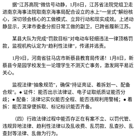
据“江苏高院”微信号动静，1月8日，江苏省法院党组卫走
进南京海事法院取南京海事局配合设立的水上“一坐式”解纷核
心，深切领会核心的工做模式、立异行动和现实成效。上述动
静显示，天津市委委分担日常工做的副卫，已跨省履新江苏。
某县大队为完成“罚款目标”对电动车轻细违法一律顶格罚
款，监视机构认定为“趋利性法律”，传递并逃责。
1月9日，河南省驻马店市新蔡县教育局传递！1月8日，新
蔡县今是园学校发生一论理学生不测灭亡事务，激发网平易近
关心。
监视法律“抽象规范”，确保“持证亮证、着拆划一、配备
合规”。● 证件：能否出示法律证、电子证取纸质证能否分
歧；● 配备：法律记实仪能否全程、能否违规利用警械；● 着
拆：能否混穿便拆取、标记标识能否齐备。
（四）行政法律过程中能否存正在有案不立、以罚代管、
违规异地法律、趋利性法律以及乱收费、乱罚款、乱查抄、乱
查封等法律、乱做为行为。