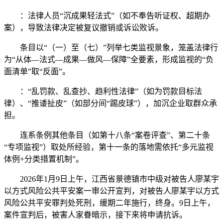
：法律人员“沉成果轻法式”（如不奉告听证权、超期办
案），导致法律决定被复议撤销或诉讼败诉。
条目以“（一）至（七）”列举七类监视景象，笼盖法律行
为“从体—法式—成果—做风—保障”全要素，形成监视的“负
面清单”取“反面”。
：“乱罚款、乱查抄、趋利性法律”（如为罚款目标法
律）、“推诿扯皮”（如部分间“踢皮球”），加沉企业取群众承
担。
连系条例其他条目（如第十八条“案卷评查”、第二十条
“专项监视”）取处所经验，第十一条的落地需依托“多元监视
体例+分类措置机制”。
2026年1月9日上午，江西省景德镇市中级对被告人廖某宇
以方式风险公共平安案一审公开宣判，对被告人廖某宇以方式
风险公共平安罪判处死刑，缓期二年施行，终身。9日上午，
案件宣判后，被害人家眷暗示，接下来将申请抗诉。