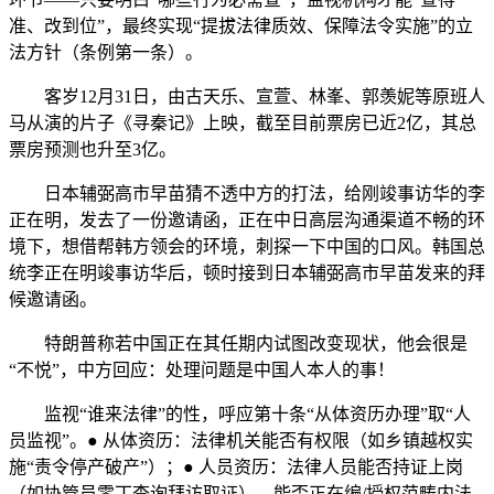
准、改到位”，最终实现“提拔法律质效、保障法令实施”的立
法方针（条例第一条）。
客岁12月31日，由古天乐、宣萱、林峯、郭羡妮等原班人
马从演的片子《寻秦记》上映，截至目前票房已近2亿，其总
票房预测也升至3亿。
日本辅弼高市早苗猜不透中方的打法，给刚竣事访华的李
正在明，发去了一份邀请函，正在中日高层沟通渠道不畅的环
境下，想借帮韩方领会的环境，刺探一下中国的口风。韩国总
统李正在明竣事访华后，顿时接到日本辅弼高市早苗发来的拜
候邀请函。
特朗普称若中国正在其任期内试图改变现状，他会很是
“不悦”，中方回应：处理问题是中国人本人的事！
监视“谁来法律”的性，呼应第十条“从体资历办理”取“人
员监视”。● 从体资历：法律机关能否有权限（如乡镇越权实
施“责令停产破产”）；● 人员资历：法律人员能否持证上岗
（如协管员零丁查询拜访取证）、能否正在编/授权范畴内法