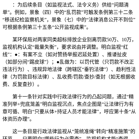
：为后续条目（如监视法式、法令义务）供给“问题清
单”。例如，景象（四）中的“乱罚款”可触发条例第三十二条
“移送纪检监察机关”，景象（七）中的“法律消息公开不到位”
可根据条例第三十五条“公开监视成果”。
某环保局对两家同类超标排放企业别离罚款50万、10万，
监视机构认定“裁量失衡”，要求说由并调整。明白监视“红
线”：●：有案不立（如对赞扬举报迟延处置）、推诿扯皮
（如部分间“踢皮球”）；●乱做为：以罚代管（只罚款不改正
违法行为）、违规异地法律（跨辖区“垂钓法律”）、趋利性法
律（为罚款目标法律）、乱收费/罚款/查抄/查封（如无根据收
费、反复查抄）。
第十一条针对实践中行政法律行为的凸起问题，通过“精
准列举+兜底笼盖”明白监视沉点，焦点企图是“让法律行为有
章可循、明白“只要从体+持证人员才能法律”，呼应第十条“从
体资历办理”。
这一条目是行政法律监视从“笼统准绳”转向“精准施策”的
环节——只要明白“哪些行为必需查”，监视机构才能“查得