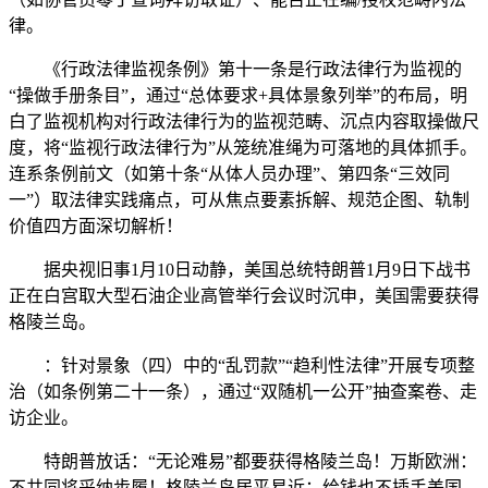
律。
《行政法律监视条例》第十一条是行政法律行为监视的
“操做手册条目”，通过“总体要求+具体景象列举”的布局，明
白了监视机构对行政法律行为的监视范畴、沉点内容取操做尺
度，将“监视行政法律行为”从笼统准绳为可落地的具体抓手。
连系条例前文（如第十条“从体人员办理”、第四条“三效同
一”）取法律实践痛点，可从焦点要素拆解、规范企图、轨制
价值四方面深切解析！
据央视旧事1月10日动静，美国总统特朗普1月9日下战书
正在白宫取大型石油企业高管举行会议时沉申，美国需要获得
格陵兰岛。
：针对景象（四）中的“乱罚款”“趋利性法律”开展专项整
治（如条例第二十一条），通过“双随机一公开”抽查案卷、走
访企业。
特朗普放话：“无论难易”都要获得格陵兰岛！万斯欧洲：
不共同将采纳步履！格陵兰岛居平易近：给钱也不插手美国。