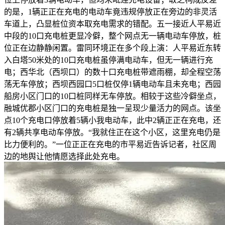
的是，1辆正正在充电的电动车竟违规停放正在旁边的非灵活
车道上，凸显桩位资本取充电需求的错配。五一接近人平易近
中段的10口充电桩更显冷僻，整个网点无一辆电动车停放，桩
位正在边静静闲置。雷同环境正在多个段上演：人平易近东转
入白塔50米处的10口充电桩虽停满电动车，但无一辆进行充
电；西华北（西坝口）的数十口充电桩带遮雨棚，却全程空荡
荡无车停放；西坝西园口5口桩仅停1辆电动车且未充电；西园
船房小区门口的10口桩同样无车停放。相较于这些冷僻坐点，
融城优郡小区门口的充电桩是独一呈现少量活力的网点。该坐
点10个充电口停放着5辆小我电动车，此中2辆正正在充电，还
有2辆共享电动车停放。“我就住正在这个小区，这里充电仍是
比力便利的。”一位正正在充电的市平易近告诉记者，社区周
边的地舆让他情愿选择此处充电。