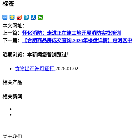
标签
本文网址：
上一篇：
怀化消防：走进正在建工地开展消防实操培训
下一篇：
【合肥商品房成交查询-2026年楼盘详情】包河区中
近期浏览：本新闻您曾浏览过！
食物出产许可证打
2026-01-02
相关产品
相关新闻
关于我们