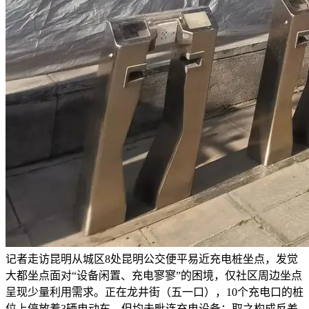
记者走访昆明从城区8处昆明公交便平易近充电桩坐点，发觉
大都坐点面对“设备闲置、充电寥寥”的困境，仅社区周边坐点
呈现少量利用需求。正在龙井街（五一口），10个充电口的桩
位上停放着3辆电动车，但均未毗连充电设备；取之构成反差