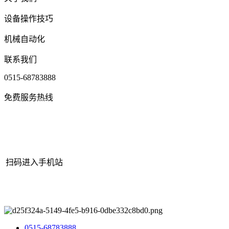
设备操作技巧
机械自动化
联系我们
0515-68783888
免费服务热线
扫码进入手机站
网站地图
|
|
XML
|
© 2022 Copyright
江苏j9·九游会俱乐部机械有
限公司
All rights reserved.
0515-68783888