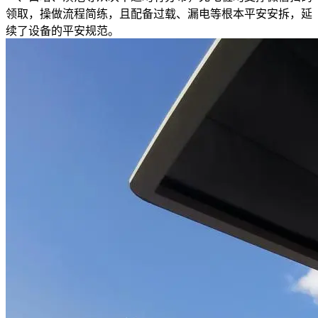
领取，操做流程简练，且配备过载、漏电等根本平安安拆，延
续了设备的平安规范。