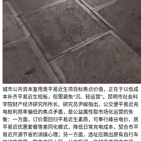
城市公共资本复用类平易近生项目标焦点价值，正在于以低成
本补齐平易近生短板，但需避免“沉、轻运营”。昆明市社会科
学院财产经济研究所所长、研究员尹峻指出，公交便平易近充
电桩利用率偏低的焦点矛盾，是公益属性取市场化运营的失
衡：一方面，订价需回归平易近生素质，可奉行峰谷电价、居
平易近优惠套餐等差同化模式，降低日常充电成本，契合市平
易近开源节省的消操心理；另一方面，选址应跳出原有自行车