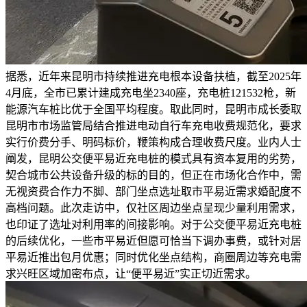
据悉，近年来昆明市持续推进充电根本设备扶植，截至2025年
4月底，全市已累计建成充电坐2340座，充电桩121532枪，新
能源汽车桩比优于全国平均程度。取此同时，昆明市成长委取
昆明市市场监管局结合推进电动自行车充电收费规范化，要求
实行价费分手、明码标价，鞭策构成合理收费尺度。业内人士
阐发，昆明公交便平易近充电桩的模式具有资本复用的劣势，
契合城市公共设备升级的标的目的，但正在市场化合作中，需
无视资费合作力不脚、部门坐点选址取市平易近需求婚配度不
高档问题。此次走访中，仅社区周边坐点呈现少量利用需求，
也印证了选址对利用率的间接影响。对于公交便平易近充电桩
的后续优化，一些市平易近但愿可恰当下调办事费，或针对居
平易近推出包月优惠；同时优化坐点结构，商圈周边等充电需
求兴旺区域加密布点，让“便平易近”实正切近需求。