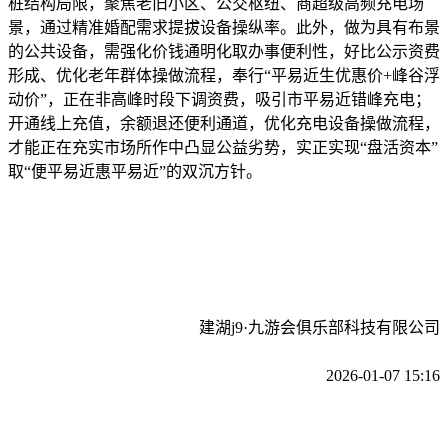
桩结构局限，聚焦老旧小区、公交枢纽、商超级高频充电场
景，通过精准婚配需求提拔设备操纵率。此外，做为具有布景
的公共设备，需强化价钱通明化取办事便利性，好比公示资费
形成、优化老年群体操做流程，奉行“平易近生优惠价+峰谷浮
动价”，正在非高峰时段下调资费，吸引市平易近错峰充电；
开通线上充值，余额退还便利通道，优化充电设备操做流程，
才能正在充实市场所作中凸显公益劣势，实正实现“盘活资本”
取“便平易近惠平易近”的双沉方针。
建湖j9·九游会俱乐部科技有限公司
2026-01-07 15:16