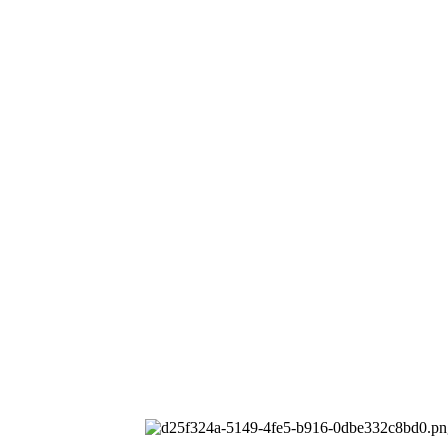
公司
All rights reserved.