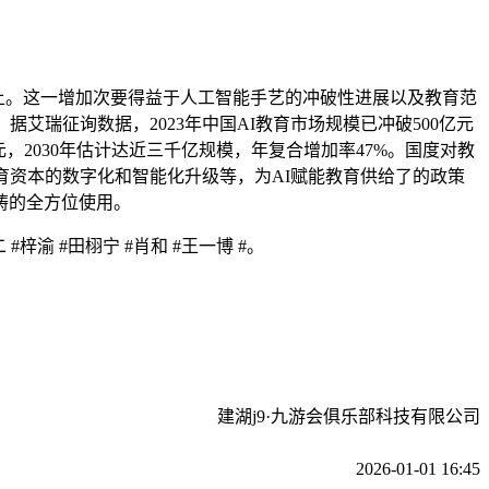
%以上。这一增加次要得益于人工智能手艺的冲破性进展以及教育范
瑞征询数据，2023年中国AI教育市场规模已冲破500亿元
元，2030年估计达近三千亿规模，年复合增加率47%。国度对教
育资本的数字化和智能化升级等，为AI赋能教育供给了的政策
畴的全方位使用。
渝 #田栩宁 #肖和 #王一博 #。
建湖j9·九游会俱乐部科技有限公司
2026-01-01 16:45