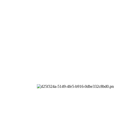
公司
All rights reserved.