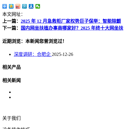
本文网址：
上一篇：
2025 年 12 月急救柜厂家权势巨子保举：智能除颤
下一篇：
国内网坐扶植办事商哪家好？2025 年终十大网坐扶
近期浏览：本新闻您曾浏览过！
深度调研：合肥企
2025-12-26
相关产品
相关新闻
关于我们