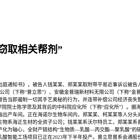
窃取相关帮剂”
出庭通知书》，被告人钱某某、郑某某取附带平易近事诉讼被告
公司（下称“普立思”）、安徽金普瑞新材料无限公司（下称“金普
被告当即遏制一切其手艺奥秘的行为，并连带补偿公司经济丧失暂计
学院院士陈学思及其背后的中科院应化所（下称“应化所”）。据
脂出产车间。正在海诺尔生物车间内，郑某某、柯某某等人分头
生物系海正生材的全资子公司；钱某某系沃尔特员工，郑某某系
财产化为轴心，全财产链结构“生物质—乳酸—丙交酯—聚乳酸”的
乳酸智能工场项目已正在2023年下半年投产。普立思曾系会通股份(6