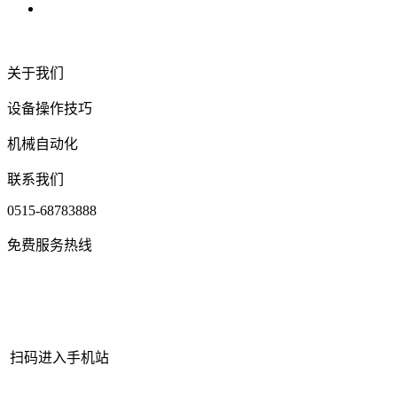
关于我们
设备操作技巧
机械自动化
联系我们
0515-68783888
免费服务热线
扫码进入手机站