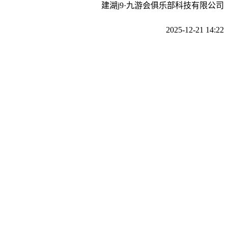
建湖j9·九游会俱乐部科技有限公司
2025-12-21 14:22