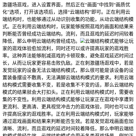
激疆场逛戏，进入设置界面，然后正在“画面”中找到“画质优
化”选项，打开该选项后，选择“云端结构”即可。正在利用云
端结构时，也能够通过从动识别收集的功能，从动云端结构模
式。正在利用云端结构时，玩家能够按照逛戏的画面和结果来
判断能否曾经成功云端结构。流利，而且逛戏的延迟时间较着
降低，那么申明云端结构曾经成功。
云端结构模式能够让玩
家的逛戏体验愈加流利，同时还可以或许提高玩家的逛戏胜
率。这种弄法能够削减逛戏的卡顿现象，避免逛戏延迟时间过
长，从而让玩家更容易击败仇敌。正在刺激疆场逛戏中，若是
发觉玩家的设备无法云端结构模式，那么很可能是该设备的设
置装备摆设不敷高，无法满脚云端结构模式的要求。利用云端
结构模式需要收集不变，若是收集不不变的话，那么云端结构
模式的结果就会大打扣头。正在利用云端结构模式时，需要收
集的不变性。利用云端结构模式能够让玩家正在逛戏中享遭到
更流利、更高清、更具视觉冲击力的逛戏体验，同时也可以或
许提高玩家的逛戏胜率。正在利用云端结构模式时，玩家能够
通过逛戏画面和结果来判断能否生效。若是发觉逛戏画面愈加
清晰、流利，而且逛戏的延迟时间较着降低，那么申明云端结
构模式曾经生效。云端结构模式合用于各类逛戏场景，例如正