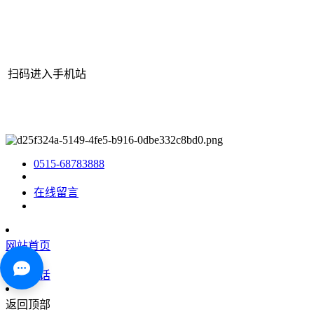
扫码进入手机站
网站地图
|
|
XML
|
© 2022 Copyright
江苏j9·九游会俱乐部机械有
限公司
All rights reserved.
0515-68783888
在线留言
网站首页
咨询电话
返回顶部